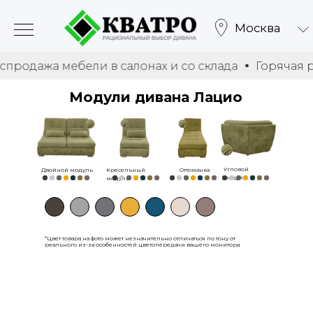
Москва
а мебели в салонах и со склада
Горячая распрода
Модули дивана Лацио
Угловой
Двойной модуль
Кресельный
Оттоманка
модуль
модуль
*Цвет товара на фото может незначительно отличаться по тону от
реального из-за особенностей цветопередачи вашего монитора