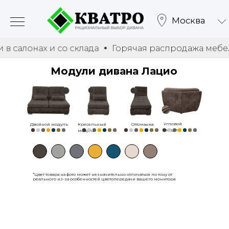
Москва
нах и со склада
Горячая распродажа мебели в са
Модули дивана Лацио
Угловой
Двойной модуль
Кресельный
Оттоманка
модуль
модуль
*Цвет товара на фото может незначительно отличаться по тону от
реального из-за особенностей цветопередачи вашего монитора