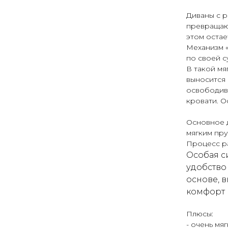
Диваны с 
превращают
этом остае
Механизм 
по своей с
В такой мя
выносится 
освободив
кровати. О
Основное 
мягким пр
Процесс ра
Особая с
удобство
основе, 
комфорт
Плюсы:
- очень мя