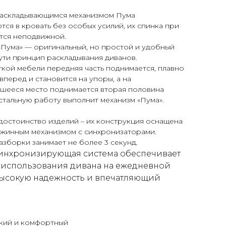
раскладывающимся механизмом Пума
ся в кровать без особых усилий, их спинка при
тся неподвижной.
«Пума» — оригинальный, но простой и удобный
ути принцип раскладывания диванов.
гкой мебели передняя часть поднимается, плавно
вперед и становится на упоры, а на
шееся место поднимается вторая половина
стальную работу выполнит механизм «Пума».
достоинство изделий – их конструкция оснащена
ужинным механизмом с синхронизаторами.
зборки занимает не более 3 секунд.
инхронизирующая система обеспечивает
 использования дивана на ежедневной
высокую надежность и впечатляющий
гкий и комфортный