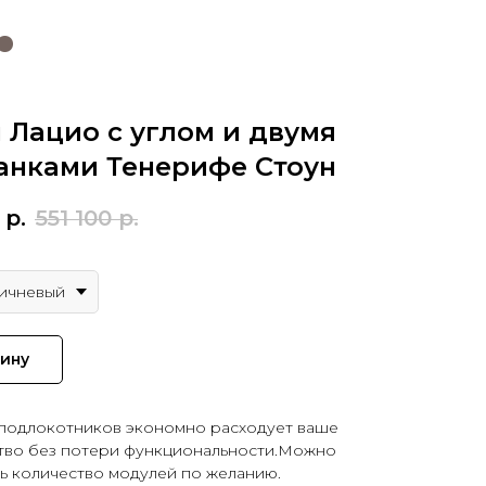
 Лацио с углом и двумя
анками Тенерифе Стоун
р.
551 100
р.
ичневый
зину
 подлокотников экономно расходует ваше
тво без потери функциональности.Можно
ь количество модулей по желанию.