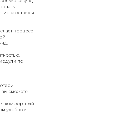
колько секунд -
ровать.
пинка остается
елает процесс
ной
унд.
тностью.
 модули по
потери
м вы сможете
ает комфортный
том удобном