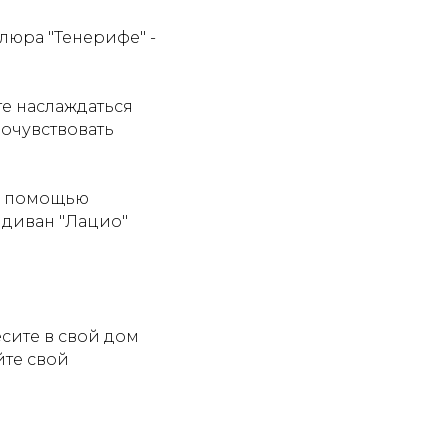
люра "Тенерифе" -
е наслаждаться
очувствовать
 с помощью
 диван "Лацио"
сите в свой дом
йте свой