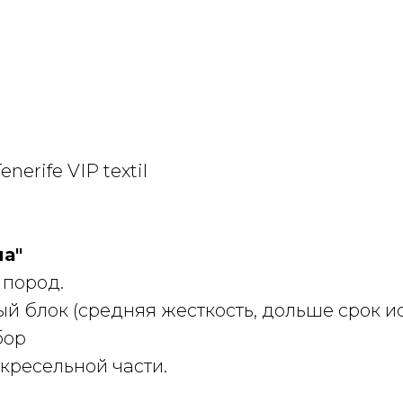
erife VIP textil
а"
 пород.
й блок (средняя жесткость, дольше срок 
бор
кресельной части.