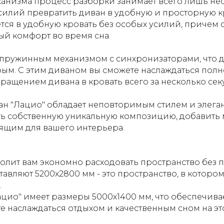
низма процесс разборки занимает всего лишь нес
усилий превратить диван в удобную и просторную к
ся в удобную кровать без особых усилий, причем с
ый комфорт во время сна
пружинным механизмом с синхронизаторами, что д
ым. С этим диваном вы сможете наслаждаться пол
щением дивана в кровать всего за несколько сек
н "Лацио" обладает неповторимым стилем и элеган
ть собственную уникальную композицию, добавить
ящим для вашего интерьера.
олит вам экономно расходовать пространство без 
авляют 5200х2800 мм - это пространство, в которо
.
ацио" имеет размеры 5000х1400 мм, что обеспечив
е наслаждаться отдыхом и качественным сном на э