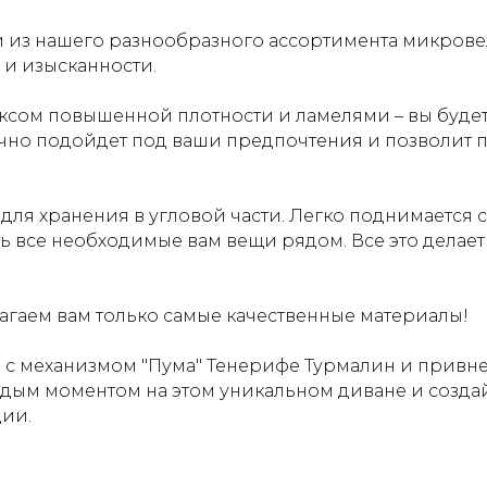
 из нашего разнообразного ассортимента микрове
 и изысканности.
ксом повышенной плотности и ламелями – вы будет
очно подойдет под ваши предпочтения и позволит п
ля хранения в угловой части. Легко поднимается
ь все необходимые вам вещи рядом. Все это делает
агаем вам только самые качественные материалы!
" с механизмом "Пума" Тенерифе Турмалин и привне
аждым моментом на этом уникальном диване и созда
ции.