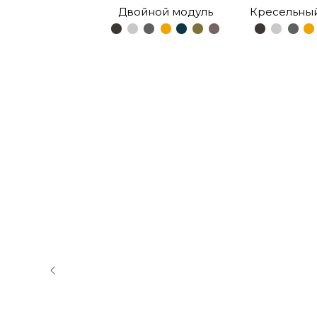
Двойной модуль
Кресельны
иную
ы
БЕЛИ