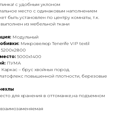
спинка! с удобным уклоном
спальное место с одинаковым наполнением
жет быть установлен по центру комнаты, т.к.
 выполнен из мебельной ткани
ция:
Модульный
 обивки:
Микровелюр Tenerife VIP textil
:
5200х2800
 место:
5000х1400
й:
ПУМА
:
Каркас – брус хвойных пород.
-латофлекс повышенной плотности, березовые
чехлы
есто для хранения в оттоманке,на подъемном
 взаимозаменяемая