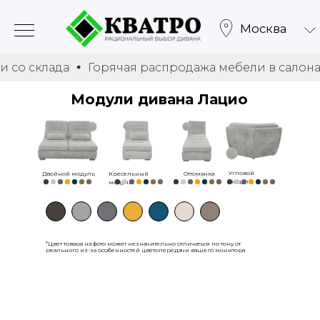
Москва
клада
Горячая распродажа мебели в салонах и со 
Модули дивана Лацио
Угловой
Двойной модуль
Кресельный
Оттоманка
модуль
модуль
*Цвет товара на фото может незначительно отличаться по тону от
реального из-за особенностей цветопередачи вашего монитора