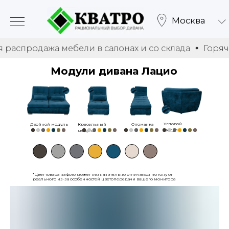
Москва
одажа мебели в салонах и со склада
Горячая расп
Модули дивана Лацио
Угловой
Двойной модуль
Кресельный
Оттоманка
модуль
модуль
*Цвет товара на фото может незначительно отличаться по тону от
реального из-за особенностей цветопередачи вашего монитора