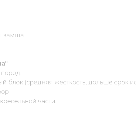
я замша
а"
 пород.
й блок (средняя жесткость, дольше срок 
бор
кресельной части.