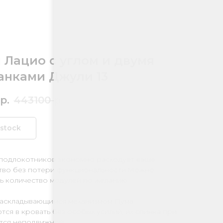
 Лацио с углом и двумя
анками Джули 13
р.
443100
р.
 stock
 подлокотников экономно расходует ваше
тво без потери функциональности.Можно
ь количество модулей по желанию.
раскладывающимся механизмом Пума
ся в кровать без особых усилий, их спинка при
тся неподвижной.