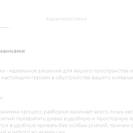
Характеристики
оманками
ми - идеальное решение для вашего пространства и
т настоящим героем в обустройстве вашего интерье
е!
низма процесс разборки занимает всего лишь нес
усилий превратить диван в удобную и просторную к
ся в удобную кровать без особых усилий, причем с
ый комфорт во время сна