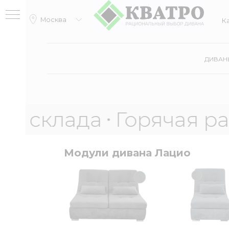
Москва
Катало
ДИВАН
лада
Горячая распрод
Модули дивана Лацио