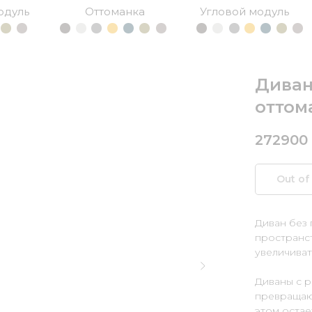
одуль
Оттоманка
Угловой модуль
Диван
оттом
272900
Out of
Диван без
пространс
увеличиват
Диваны с 
превращают
этом остае