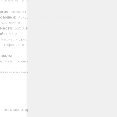
 выполнен из мебельной ткани
ция:
Модульный
 обивки:
Искусственная замша Джули
:
5200х2800
 место:
5000х1400
й:
ПУМА
:
Каркас – брус хвойных пород.
-латофлекс повышенной плотности, березовые
чехлы
есто для хранения в оттоманке,на подъемном
 взаимозаменяемая
 вашего монитора