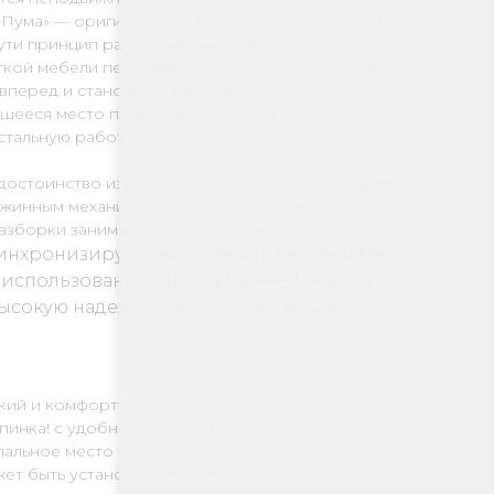
«Пума» — оригинальный, но простой и удобный
ути принцип раскладывания диванов.
гкой мебели передняя часть поднимается, плавно
вперед и становится на упоры, а на
шееся место поднимается вторая половина
стальную работу выполнит механизм «Пума».
достоинство изделий – их конструкция оснащена
ужинным механизмом с синхронизаторами.
зборки занимает не более 3 секунд.
инхронизирующая система обеспечивает
 использования дивана на ежедневной
высокую надежность и впечатляющий
гкий и комфортный
спинка! с удобным уклоном
спальное место с одинаковым наполнением
жет быть установлен по центру комнаты, т.к.