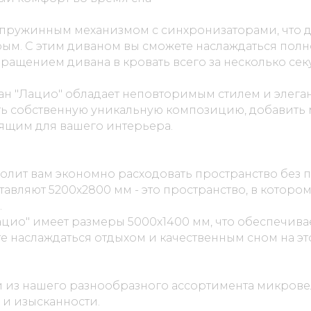
пружинным механизмом с синхронизаторами, что д
ым. С этим диваном вы сможете наслаждаться пол
щением дивана в кровать всего за несколько сек
н "Лацио" обладает неповторимым стилем и элеган
ть собственную уникальную композицию, добавить
ящим для вашего интерьера.
олит вам экономно расходовать пространство без 
авляют 5200х2800 мм - это пространство, в которо
.
ацио" имеет размеры 5000х1400 мм, что обеспечив
е наслаждаться отдыхом и качественным сном на э
 из нашего разнообразного ассортимента микрове
 и изысканности.