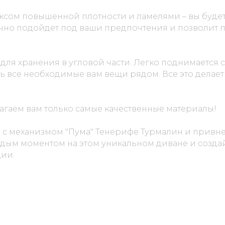
ксом повышенной плотности и ламелями – вы будет
очно подойдет под ваши предпочтения и позволит п
ля хранения в угловой части. Легко поднимается
ь все необходимые вам вещи рядом. Все это делает
агаем вам только самые качественные материалы!
" с механизмом "Пума" Тенерифе Турмалин и привне
аждым моментом на этом уникальном диване и созда
ции.