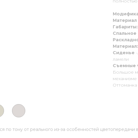
полностью
Модифика
Материал
Габариты
Спальное
Раскладно
Материал
Сиденье
ламели
Съемные 
Большое м
механизме
Оттоманка
ься по тону от реального из-за особенностей цветопередачи