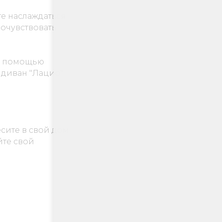
е наслаждаться
очувствовать
 с помощью
 диван "Лацио"
сите в свой дом
йте свой