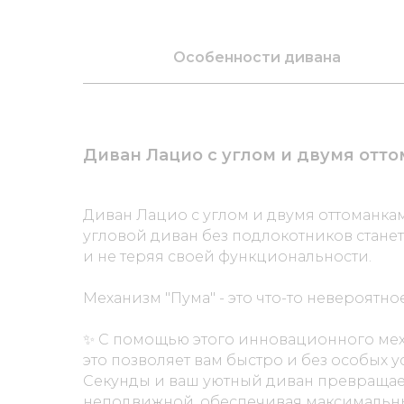
Особенности дивана
Диван Лацио с углом и двумя отт
Диван Лацио с углом и двумя оттоманка
угловой диван без подлокотников стане
и не теряя своей функциональности.
Механизм "Пума" - это что-то невероятно
✨ С помощью этого инновационного меха
это позволяет вам быстро и без особых 
Секунды и ваш уютный диван превращает
неподвижной, обеспечивая максимальн