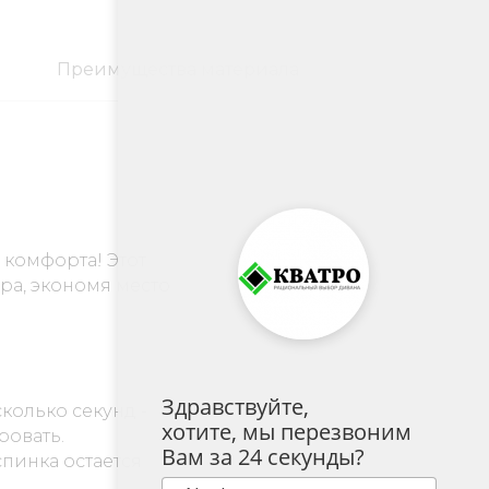
Преимущества материала
 комфорта! Этот
ра, экономя место
Здравствуйте,
колько секунд -
хотите, мы перезвоним
ровать.
Вам за 24 секунды?
пинка остается