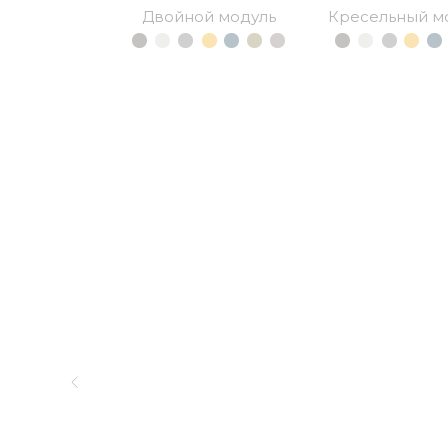
Двойной модуль
Кресельный м
иную
ы
БЕЛИ