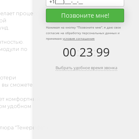
елает процесс
Позвоните мне!
ной
унд.
Нажимая на кнопку "
Позвоните мне
", я даю свое
согласие на обработку персональных данных и
принимаю
условия соглашения
тностью.
00
:
23
:
99
 модули по
Выбрать удобное время звонка
потери
м вы сможете
ает комфортный
том удобном
люра "Тенерифе" -