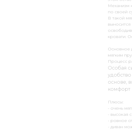
Механизм 
по своей с
В такой мя
выносится 
освободив
кровати. О
Основное 
мягким пр
Процесс ра
Особая с
удобство
основе, 
комфорт
Плюсы:
- очень мя
- высокая 
- ровное 
- диван мо