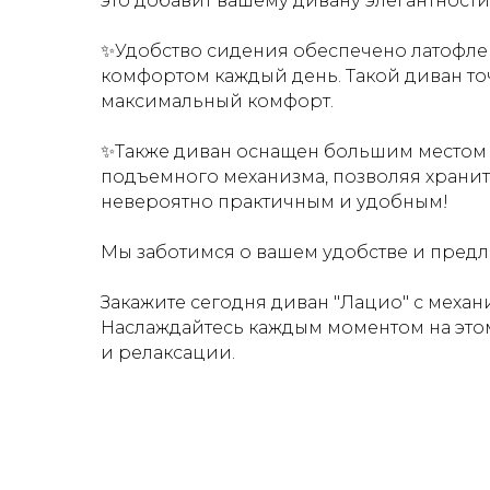
это добавит вашему дивану элегантности
✨Удобство сидения обеспечено латофле
комфортом каждый день. Т
акой диван т
максимальный комфорт.
✨Также диван оснащен большим местом д
подъемного механизма, позволяя хранит
невероятно практичным и удобным!
Мы заботимся о вашем удобстве и предл
Закажите сегодня диван "Лацио" с механ
Наслаждайтесь каждым моментом на этом
и релаксации.