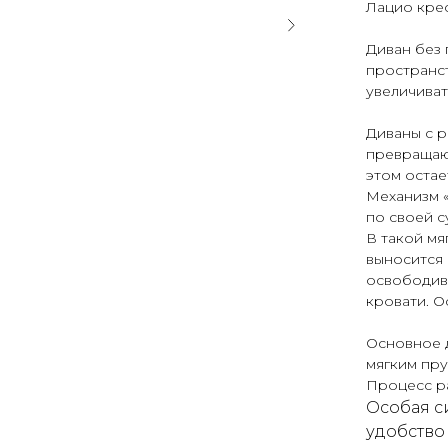
Лацио кре
Диван без
пространс
увеличиват
Диваны с 
превращают
этом остае
Механизм 
по своей с
В такой мя
выносится 
освободив
кровати. О
Основное 
мягким пр
Процесс ра
Особая с
удобство