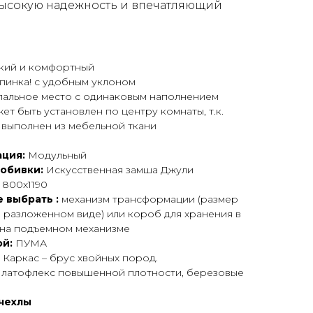
высокую надежность и впечатляющий
гкий и комфортный
спинка! с удобным уклоном
спальное место с одинаковым наполнением
жет быть установлен по центру комнаты, т.к.
 выполнен из мебельной ткани
ция:
Модульный
 обивки:
Искусственная замша Джули
:
800х1190
 выбрать :
механизм трансформации (размер
 разложенном виде) или короб для хранения в
,на подъемном механизме
й:
ПУМА
:
Каркас – брус хвойных пород.
- латофлекс повышенной плотности, березовые
чехлы