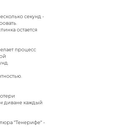
сколько секунд -
ровать.
пинка остается
елает процесс
ной
унд.
тностью.
потери
ом диване каждый
люра "Тенерифе" -