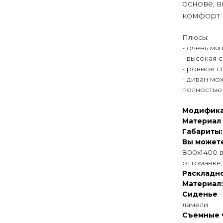
основе, 
комфорт
Плюсы:
- очень мя
- высокая 
- ровное 
- диван мо
полностью
Модифика
Материал
Габариты
Вы можете
800х1400 в
оттоманке
Раскладно
Материал
Сиденье
ламели
Съемные 