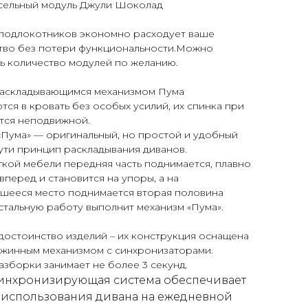
сельный модуль Джули Шоколад
 подлокотников экономно расходует ваше
тво без потери функциональности.Можно
ь количество модулей по желанию.
раскладывающимся механизмом Пума
ся в кровать без особых усилий, их спинка при
тся неподвижной.
«Пума» — оригинальный, но простой и удобный
ути принцип раскладывания диванов.
гкой мебели передняя часть поднимается, плавно
вперед и становится на упоры, а на
шееся место поднимается вторая половина
стальную работу выполнит механизм «Пума».
достоинство изделий – их конструкция оснащена
ужинным механизмом с синхронизаторами.
зборки занимает не более 3 секунд.
инхронизирующая система обеспечивает
 использования дивана на ежедневной