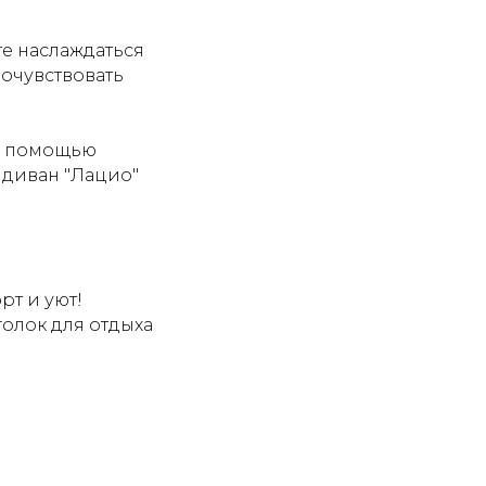
е наслаждаться
очувствовать
 с помощью
 диван "Лацио"
рт и уют!
олок для отдыха