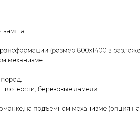
я замша
рансформации (размер 800х1400 в разложе
ом механизме
 пород.
 плотности, березовые ламели
томанке,на подъемном механизме (опция на