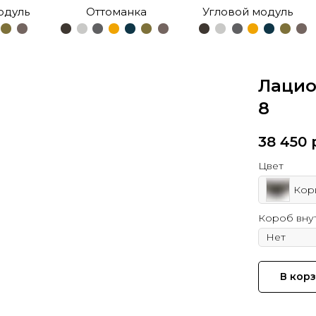
одуль
Оттоманка
Угловой модуль
Лацио
8
38 450
Цвет
Кор
Короб вну
В кор