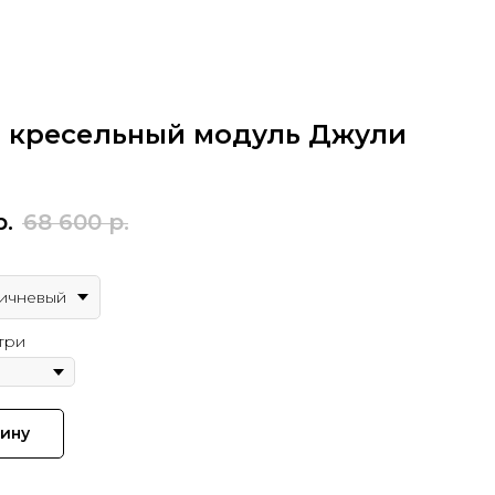
 кресельный модуль Джули
р.
68 600
р.
ичневый
три
зину