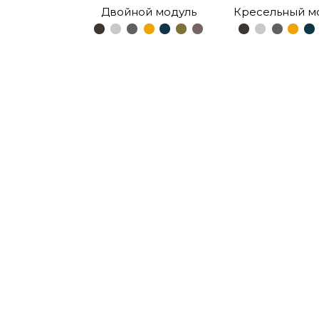
Двойной модуль
Кресельный м
иную
ы
БЕЛИ