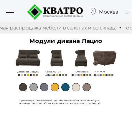
Москва
родажа мебели в салонах и со склада
Горячая ра
Модули дивана Лацио
Угловой
Двойной модуль
Кресельный
Оттоманка
модуль
модуль
*Цвет товара на фото может незначительно отличаться по тону от
реального из-за особенностей цветопередачи вашего монитора