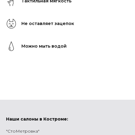
Тактильная мягкость
Не оставляет зацепок
Можно мыть водой
Наши салоны в Костроме:
"СтоМетровка"