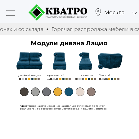
Москва
со склада
Горячая распродажа мебели в салонах и
Модули дивана Лацио
Угловой
Двойной модуль
Кресельный
Оттоманка
модуль
модуль
*Цвет товара на фото может незначительно отличаться по тону от
реального из-за особенностей цветопередачи вашего монитора