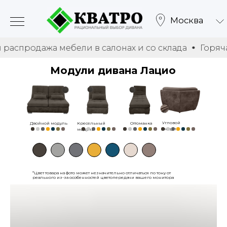
Москва
дажа мебели в салонах и со склада
Горячая распр
Модули дивана Лацио
Угловой
Двойной модуль
Кресельный
Оттоманка
модуль
модуль
*Цвет товара на фото может незначительно отличаться по тону от
реального из-за особенностей цветопередачи вашего монитора