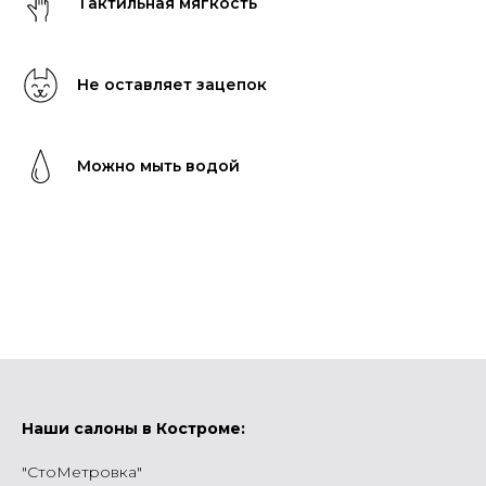
Тактильная мягкость
Не оставляет зацепок
Можно мыть водой
Наши салоны в Костроме:
"СтоМетровка"