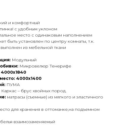
гкий и комфортный
спинка! с удобным уклоном
спальное место с одинаковым наполнением
жет быть установлен по центру комнаты, т.к.
 выполнен из мебельной ткани
ция:
Модульный
 обивки:
Микровелюр Тенерифе
 4000х1840
место: 4000х1400
й:
ПУМА
:
Каркас – брус хвойных пород.
ие:
матрасы (съемные) из мягкого и эластичного
есто для хранения в оттоманке,на подъемном
 белья взаимозаменяемый