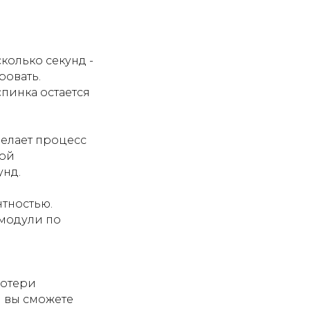
колько секунд -
ровать.
пинка остается
елает процесс
ной
унд.
тностью.
 модули по
потери
м вы сможете