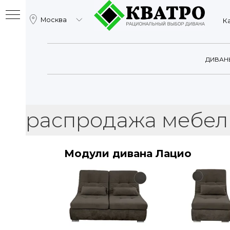
Москва
Катало
ДИВАН
спродажа мебели в са
Модули дивана Лацио