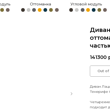
одуль
Оттоманка
Угловой модуль
Диван
оттом
часть
141300
Out of
Диван Лаци
Тенерифе 
Четырехме
подходит д