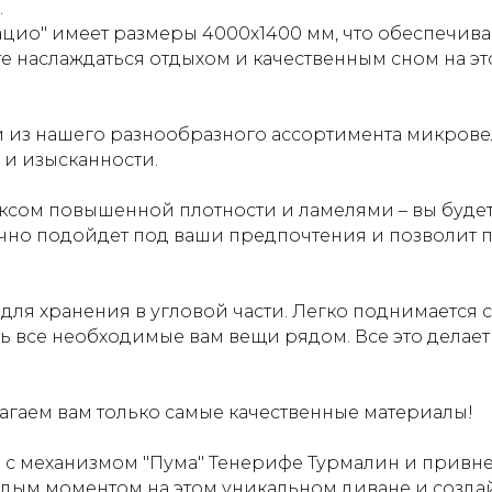
.
ацио" имеет размеры 4000х1400 мм, что обеспечив
е наслаждаться отдыхом и качественным сном на э
 из нашего разнообразного ассортимента микрове
 и изысканности.
ксом повышенной плотности и ламелями – вы будет
очно подойдет под ваши предпочтения и позволит п
ля хранения в угловой части. Легко поднимается
ь все необходимые вам вещи рядом. Все это делает
агаем вам только самые качественные материалы!
" с механизмом "Пума" Тенерифе Турмалин и привне
аждым моментом на этом уникальном диване и созда