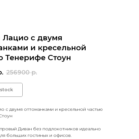
 Лацио с двумя
анками и кресельной
ю Тенерифе Стоун
р.
256900
р.
 stock
о с двумя оттоманками и кресельной частью
Стоун
тровый Диван без подлокотников идеально
ля больших гостиных и офисов.