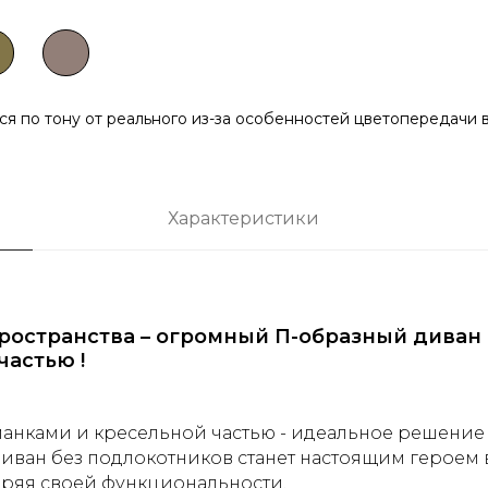
ься по тону от реального из-за особенностей цветопередачи
Характеристики
остранства – огромный П-образный диван 
частью !
манками и кресельной частью - идеальное решение
диван без подлокотников станет настоящим героем 
теряя своей функциональности.