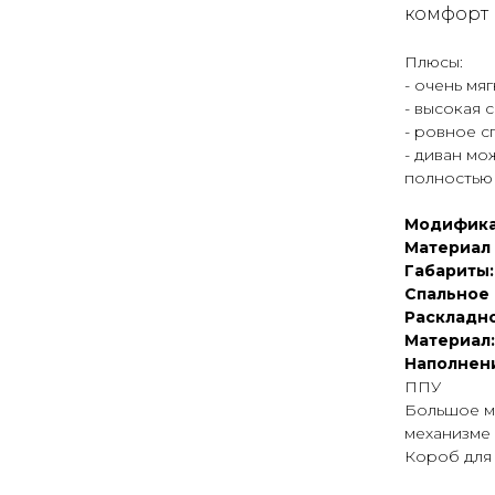
комфорт
Плюсы:
- очень мя
- высокая 
- ровное 
- диван мо
полностью
Модифика
Материал
Габариты:
Спальное 
Раскладно
Материал
Наполнен
ППУ
Большое м
механизме
Короб для