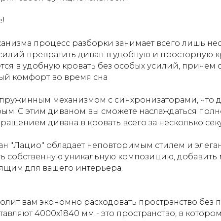
е!
низма процесс разборки занимает всего лишь нес
усилий превратить диван в удобную и просторную к
ся в удобную кровать без особых усилий, причем с
ый комфорт во время сна
пружинным механизмом с синхронизаторами, что д
ым. С этим диваном вы сможете наслаждаться пол
щением дивана в кровать всего за несколько сек
н "Лацио" обладает неповторимым стилем и элеган
ть собственную уникальную композицию, добавить
ящим для вашего интерьера.
олит вам экономно расходовать пространство без 
авляют 4000х1840 мм - это пространство, в которо