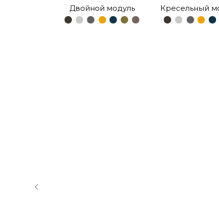
Двойной модуль
Кресельный м
иную
ы
БЕЛИ