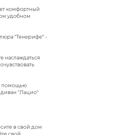
ает комфортный
том удобном
люра "Тенерифе" -
е наслаждаться
очувствовать
 с помощью
 диван "Лацио"
сите в свой дом
йте свой