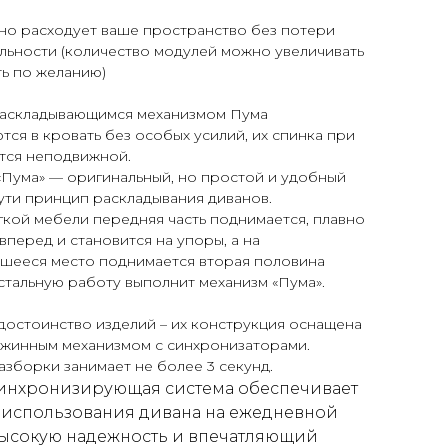
но расходует ваше пространство без потери
льности (количество модулей можно увеличивать
ь по желанию)
раскладывающимся механизмом Пума
ся в кровать без особых усилий, их спинка при
тся неподвижной.
«Пума» — оригинальный, но простой и удобный
ути принцип раскладывания диванов.
гкой мебели передняя часть поднимается, плавно
вперед и становится на упоры, а на
шееся место поднимается вторая половина
стальную работу выполнит механизм «Пума».
достоинство изделий – их конструкция оснащена
ужинным механизмом с синхронизаторами.
зборки занимает не более 3 секунд.
инхронизирующая система обеспечивает
 использования дивана на ежедневной
высокую надежность и впечатляющий