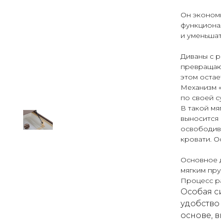
Он эконом
функциона
и уменьшат
Диваны с 
превращают
этом остае
Механизм 
по своей с
В такой мя
выносится 
освободив
кровати. О
Основное 
мягким пр
Процесс ра
Особая с
удобство
основе, 