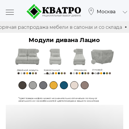
Москва
 распродажа мебели в салонах и со склада
Горяча
Модули дивана Лацио
Угловой
Двойной модуль
Кресельный
Оттоманка
модуль
модуль
*Цвет товара на фото может незначительно отличаться по тону от
реального из-за особенностей цветопередачи вашего монитора