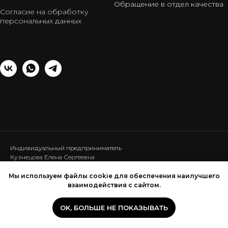
Обращение в отдел качества
Согласие на обработку
персональных данных
Индивидуальный предприниматель
Кузнецова Елена Сергеевна
ИНН: 440120286453
ОГРНИП: 317440100025111
Мы используем файлы cookie для обеспечения наилучшего
взаимодействия с сайтом.
OK, БОЛЬШЕ НЕ ПОКАЗЫВАТЬ
ИЩЕТЕ КОМФОРТНЫЙ И СТИЛЬНЫЙ ДИВАН?
ИЩЕТЕ КОМФОРТНЫЙ И СТИЛЬНЫЙ ДИВАН?
Tilda
Made on
На главную -->
«Ответьте на 4 вопроса и получите скидку»
«Ответьте на 4 вопроса и получите скидку»