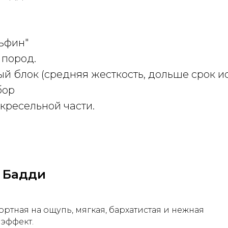
ьфин"
 пород.
й блок (средняя жесткость, дольше срок 
бор
кресельной части.
 Бадди
тная на ощупь, мягкая, бархатистая и нежная
эффект.