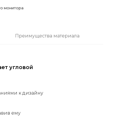
го монитора
Преимущества материала
ает угловой
аниями к дизайну
авив ему