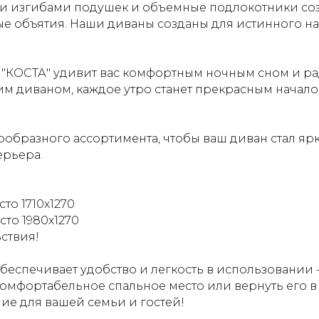
и изгибами подушек и объемные подлокотники со
лые объятия. Наши диваны созданы для истинного н
а "КОСТА" удивит вас комфортным ночным сном и р
м диваном, каждое утро станет прекрасным начало
ообразного ассортимента, чтобы ваш диван стал яр
ерьера.
то 1710х1270
сто 1980х1270
ствия!
спечивает удобство и легкость в использовании 
комфортабельное спальное место или вернуть его 
ие для вашей семьи и гостей!