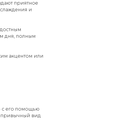
здают приятное
аслаждения и
адостным
м дня, полным
ким акцентом или
- с его помощью
в привычный вид