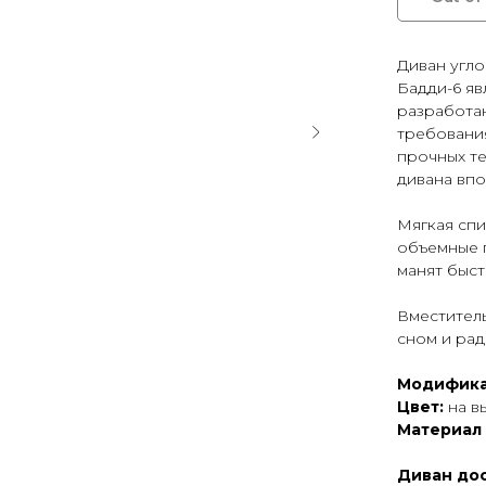
Диван угл
Бадди-6 яв
разработа
требования
прочных т
дивана впо
Мягкая спи
объемные 
манят быст
Вместител
сном и ра
Модифика
Цвет:
на в
Материал
Диван дос