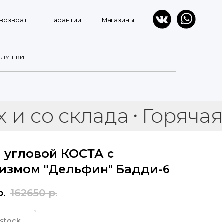
Гарантии
Магазины
ОДУШКИ
о склада
Горячая рас
 угловой КОСТА с
измом "Дельфин" Бадди-6
р.
162650
р.
 stock