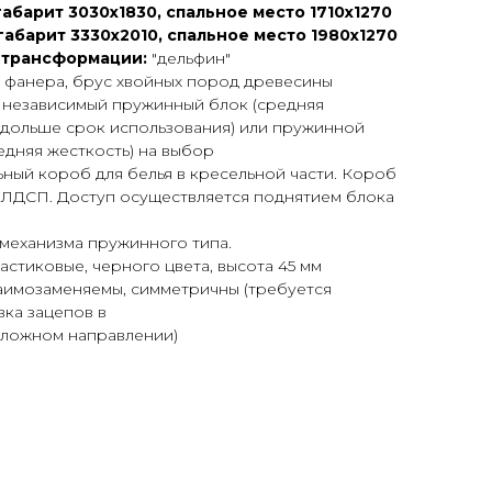
габарит 3030х1830, спальное место 1710х1270
габарит 3330х2010, спальное место 1980х1270
 трансформации:
"дельфин"
:
фанера, брус хвойных пород древесины
- независимый пружинный блок (средняя
 дольше срок использования) или пружинной
едняя жесткость) на выбор
ный короб для белья в кресельной части. Короб
- ЛДСП. Доступ осуществляется поднятием блока
механизма пружинного типа.
стиковые, черного цвета, высота 45 мм
аимозаменяемы, симметричны (требуется
ка зацепов в
ложном направлении)