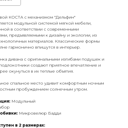
овой КОСТА с механизмом "Дельфин"
ляется модульной системой мягкой мебели,
нной в соответствии с современными
ми, предъявляемыми к дизайну и экологии, из
ехнологичных материалов. Классические формы
лне гармонично впишутся в интерьер.
нка дивана с оригинальными изгибами подушек и
подлокотники создают приятное впечатление и
рее окунуться в их теплые объятия.
ьное спальное место удивит комфортным ночным
достным пробуждением солнечным утром.
ция:
Модульный
ыбор
 обивки:
Микровелюр Бадди
тупен в 2 размерах: