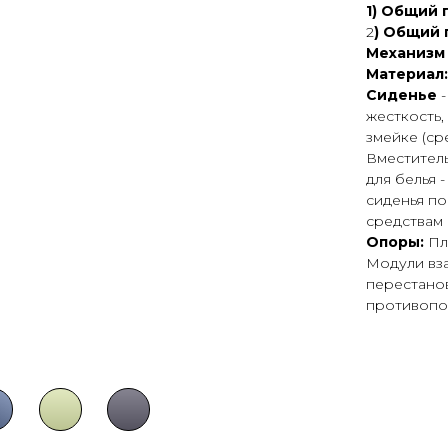
1) Общий 
2
) Общий 
Механизм
Материал
Сиденье
жесткость,
змейке (ср
Вместитель
для белья 
сиденья по
средствам 
Опоры:
Пла
Модули вз
перестанов
противопо