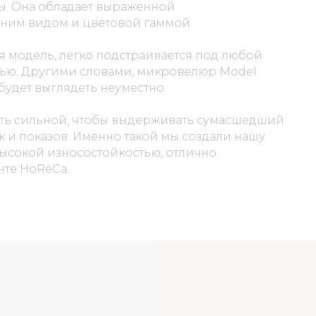
ры. Она обладает выраженной
ним видом и цветовой гаммой.
щая модель, легко подстраивается под любой
тью. Другими словами, микровелюр Model
будет выглядеть неуместно.
ыть сильной, чтобы выдерживать сумасшедший
к и показов. Именно такой мы создали нашу
ысокой износостойкостью, отлично
нте HoReCa.