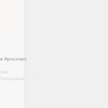
в Ярославле:
этаж
 Полушкина Роща, 9 с. 14
т