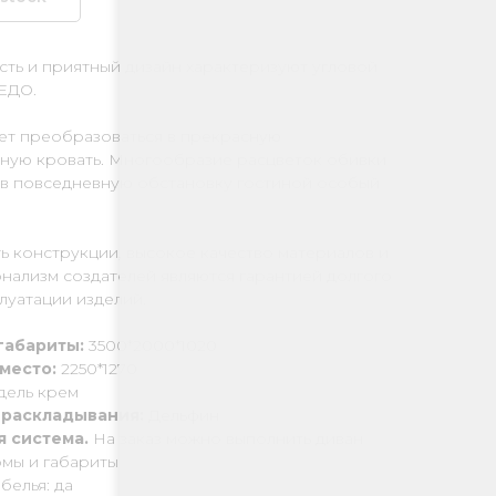
ть и приятный дизайн характеризуют угловой
ЕДО.
ет преобразоваться в прекрасную
ьную кровать. Многообразие расцветок обивки
 в повседневную обстановку гостиной особый
 конструкции, высокое качество материалов и
нализм создателей являются гарантией долгого
луатации изделий.
габариты:
3500*2000*1020
 место:
2250*1270
ель крем
 раскладывания:
Дельфин
 система.
На заказ можно выполнить диван
мы и габариты
белья: да