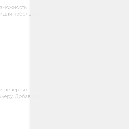
озможность
к для небольших
 и невероятное
рьеру. Добавьте