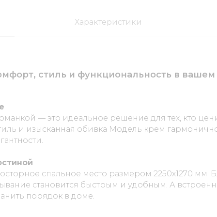
Характеристики
мфорт, стиль и функциональность в вашем
е
томанкой
— это идеальное решение для тех, кто цен
тиль и изысканная обивка
Модель крем
гармонично
гантности.
остиной
росторное спальное место размером 2250х1270 мм. 
дывание становится быстрым и удобным. А встроен
анить порядок в доме.