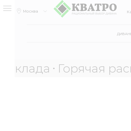
Москва
Катало
ДИВАН
лада
Горячая распрод