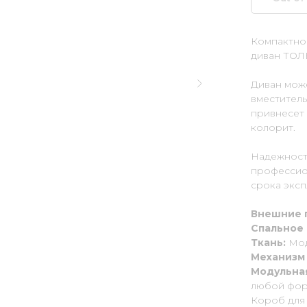
Компактнос
диван ТОЛ
Диван мож
вместител
привнесет
колорит.
Надежность
профессио
срока эксп
Внешние 
Спальное
Ткань:
Мод
Механизм
Модульная
любой фор
Короб для 