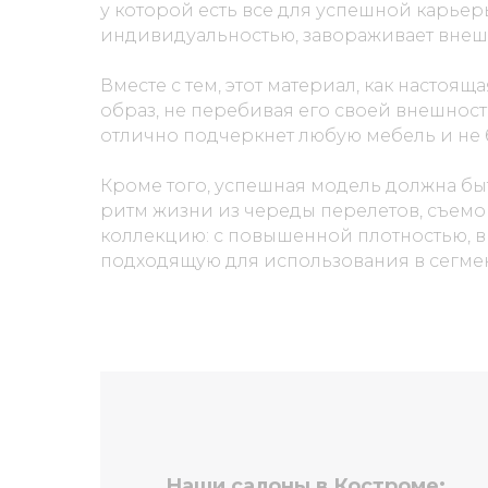
у которой есть все для успешной карье
индивидуальностью, завораживает внеш
Вместе с тем, этот материал, как настоя
образ, не перебивая его своей внешнос
отлично подчеркнет любую мебель и не 
Кроме того, успешная модель должна б
ритм жизни из череды перелетов, съемо
коллекцию: с повышенной плотностью, в
подходящую для использования в сегме
Наши салоны в Костроме: