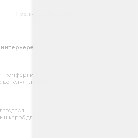
Преимущества материала
 интерьере
ит комфорт и
 дополнят любой
Благодаря
ный короб для