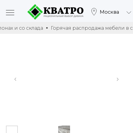
Закрыть
Москва
со склада
Горячая распродажа мебели в салонах 
Здравствуйте,
хотите, мы перезвоним
Вам за 24 секунды?
Позвоните мне!
Нажимая на кнопку "
Позвоните мне
", я даю свое
согласие на обработку персональных данных и
принимаю
условия соглашения
00
23
99