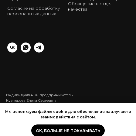
Обращение в отдел
Согласие на обработку
качества
персональных данных
Индивидуальный предприниматель
Кузнецова Елена Сергеевна
ИНН: 440120286453
ОГРНИП: 317440100025111
Мы используем файлы cookie для обеспечения наилучшего
взаимодействия с сайтом.
OK, БОЛЬШЕ НЕ ПОКАЗЫВАТЬ
ИЩЕТЕ КОМФОРТНЫЙ И СТИЛЬНЫЙ ДИВАН?
ИЩЕТЕ КОМФОРТНЫЙ И СТИЛЬНЫЙ ДИВАН?
Tilda
Made on
На главную -->
«Ответьте на 4 вопроса и получите скидку»
«Ответьте на 4 вопроса и получите скидку»