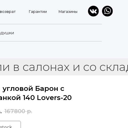
Гарантии
Магазины
ОДУШКИ
алонах и со склада
Г
 угловой Барон с
анкой 140 Lovers-20
.
167800
р.
 stock