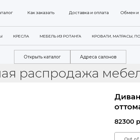
г
Как заказать
Доставка и оплата
Обмен и возврат
Ы
КРЕСЛА
МЕБЕЛЬ ИЗ РОТАНГА
КРОВАТИ, МАТРАСЫ, П
Открыть каталог
Адреса салонов
аспродажа мебели в с
Диван
оттом
82300
р
Out of