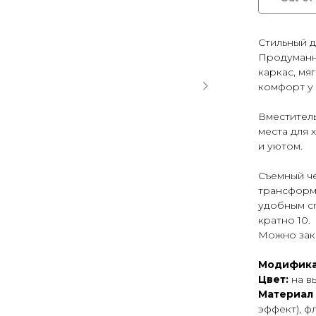
Стильный д
Продуманн
каркас, мя
комфорт у 
Вместител
места для 
и уютом.
Съемный че
трансформ
удобным с
кратно 10.
Можно зака
Модифика
Цвет:
на в
Материал
эффект), ф