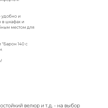
 удобно и
 в шкафах и
обным местом для
 "Барон 140 с
и.
!
стойкий велюр и т.д. - на выбор