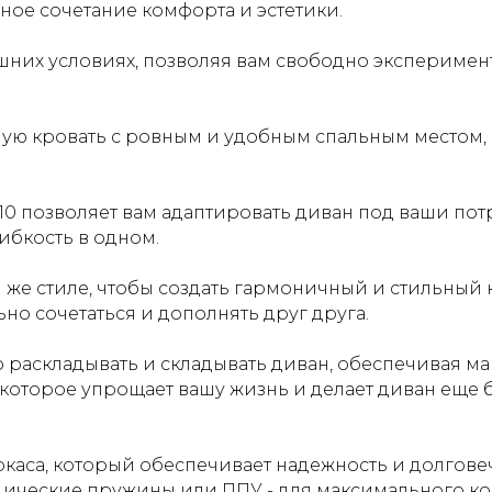
ьное сочетание комфорта и эстетики.
шних условиях, позволяя вам свободно эксперимен
ую кровать с ровным и удобным спальным местом, 
10 позволяет вам адаптировать диван под ваши пот
гибкость в одном.
ом же стиле, чтобы создать гармоничный и стильный
но сочетаться и дополнять друг друга.
о раскладывать и складывать диван, обеспечивая м
 которое упрощает вашу жизнь и делает диван еще 
ркаса, который обеспечивает надежность и долгове
дические пружины или ППУ - для максимального к