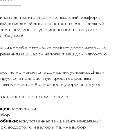
иван для тех, кто ищет максимальный комфорт.
ый до мелочей диван сочетает в себе надежный
гкие ткани, многофункциональность - ощутите
себя дома!
ьный короб в оттоманке создаст дополнительные
хранения.Ваш Барон наполнит ваш дом мягкостью
хол легко меняется в домашних условиях. Диван
ируется в полноценную кровать с ровным
пальным местом.Возможность укорачивать угол
зать с креслом в этом же стиле.
ция:
Модульный
ыбор
 обивки:
искусственная замша (антивандальный
лок, водостойкий велюр и т.д. - на выбор