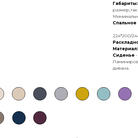
Габариты
размер,так
Минимальны
Спальное 
224*200/24
Раскладно
Материал
Сиденье
Ламиниров
дивана.