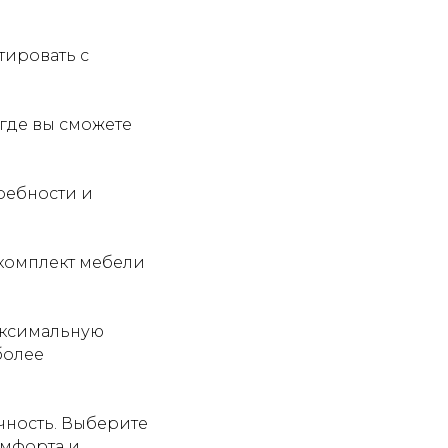
тировать с
где вы сможете
ребности и
 комплект мебели
аксимальную
более
чность. Выберите
омфорта и