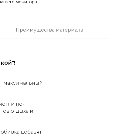
 вашего монитора
Преимущества материала
кой"!
щет максимальный
могли по-
тов отдыха и
 обивка добавят