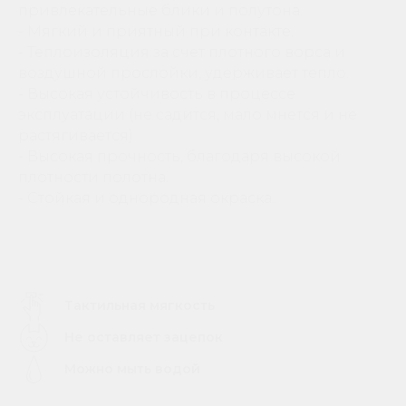
привлекательные блики и полутона.
- Мягкий и приятный при контакте.
- Теплоизоляция за счет плотного ворса и
воздушной прослойки, удерживает тепло.
- Высокая устойчивость в процессе
эксплуатации (не садится, мало мнется и не
растягивается)
- Высокая прочность, благодаря высокой
плотности полотна.
- Стойкая и однородная окраска.
Тактильная мягкость
Не оставляет зацепок
Можно мыть водой