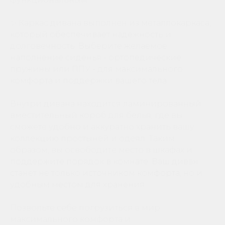
✨ Каркас дивана выполнен из металлокаркаса,
который обеспечивает надежность и
долговечность. Выберите желаемое
наполнение сиденья - ортопедические
пружины или ППУ - для максимального
комфорта и поддержки вашего тела.
Внутри дивана находится ламинированный
вместительный короб для белья, где вы
сможете удобно и аккуратно хранить вашу
коллекцию простыней и одеял. Таким
образом, вы освободите место в шкафах и
поддержите порядок в комнате. Ваш диван
станет не только источником комфорта, но и
удобным местом для хранения.
Позвольте себе погрузиться в мир
максимального комфорта и