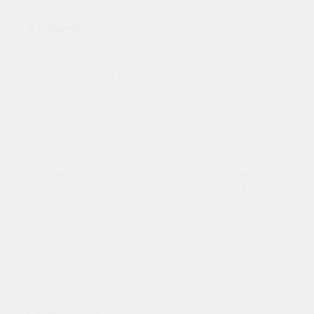
В корзину
Стильный диван для тех, кто ищет
максимальный комфорт. Продуманный до
мелочей диван сочетает в себе надежный
каркас, мягкие ткани, многофункциональность
- ощутите комфорт у себя дома!
Вместительный короб в оттоманке создаст
дополнительные места для хранения.Ваш
Барон наполнит ваш дом мягкостью и уютом.
Съемный чехол легко меняется в домашних
условиях. Диван трансформируется в
полноценную кровать с ровным удобным
спальным местом.Возможность укорачивать
угол кратно 10.