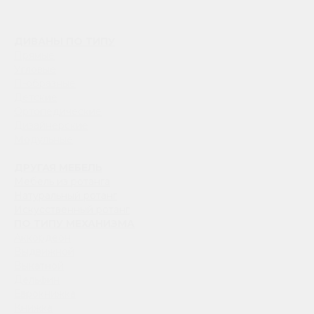
ДИВАНЫ ПО ТИПУ
Прямые
Угловые
П-образные
Детские
Ортопедические
Дизайнерские
Модульные
ДРУГАЯ МЕБЕЛЬ
Мебель из ротанга
Натуральный ротанг
Искусственный ротанг
ПО ТИПУ МЕХАНИЗМА
Аккордеон
Выдвижной
Выкатной
Дельфин
Еврокнижка
Книжка