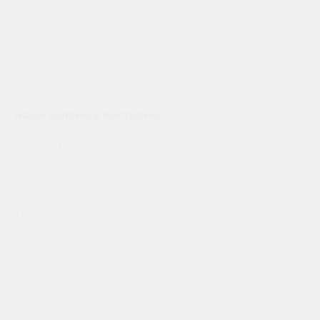
Наши салоны в Костроме:
"СтоМетровка"
Поселковая улица, 37
с 10.00-20.00
+7 910 951-61-00
ТЦ "Солнечный"
Давыдовский-3, д.11
с 9.00-20.00
+7 910 951-61-02
Мебельный №1
Красносельское ш. 1б
с 10.00-20.00