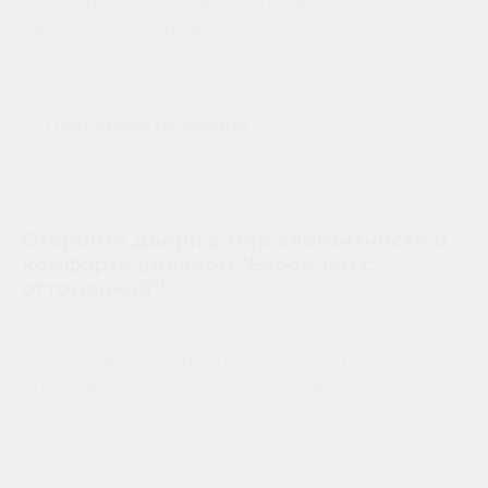
Ламинированный вместительный короб для
белья внутри дивана.
Откройте двери в мир элегантности и
комфорта диваном "Барон 140 с
оттоманкой"!
Погрузитесь в мир стиля и комфорта с нашим
стильным диваном! Он создан для тех, кто
ищет максимальный уровень комфорта и
идеально продуман до мельчайших деталей.
✨Диван сочетает в себе прочный каркас,