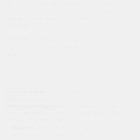
функциональности с диваном "Барон 140 с
оттоманкой ". Это решение, которое превратит
ваш дом в настоящий источник уюта и
радости.
Закажите его прямо сейчас и наслаждайтесь
безупречным стилем и комфортом каждый
день!
Модификация:
Модульный
Цвет:
на выбор
Материал обивки:
искусственная замша
(антивандальный эффект), флок, водостойкий
велюр и т.д. - на выбор
Габариты:
2800*2200 можно меньший и
больший размер,так же зависит от выбора