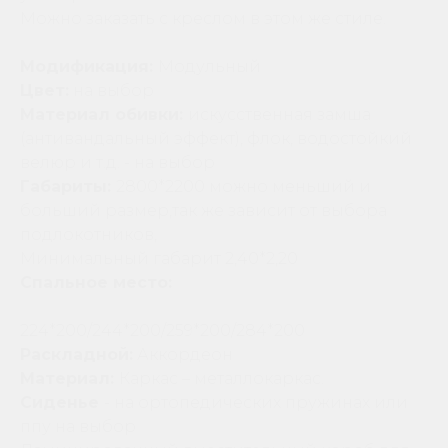
Можно заказать с креслом в этом же стиле.
Модификация:
Модульный
Цвет:
на выбор
Материал обивки:
искусственная замша
(антивандальный эффект), флок, водостойкий
велюр и т.д. - на выбор
Габариты:
2800*2200 можно меньший и
больший размер,так же зависит от выбора
подлокотников,
Минимальный габарит 2,40*2,20
Спальное место:
224*200/244*200/259*200/284*200
Раскладной:
Аккордеон
Материал:
Каркас – металлокаркас.
Сиденье
- на ортопедических пружинах или
ппу на выбор