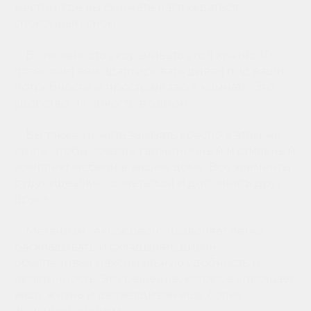
местом, где вы сможете наслаждаться
спокойным сном.
✨ Возможность укорачивать угол кратно 10
позволяет вам адаптировать диван под ваши
потребности и пространство в комнате. Это
удобство и гибкость в одном.
✨ Вы также можете заказать кресло в этом же
стиле, чтобы создать гармоничный и стильный
комплект мебели в вашем доме. Все элементы
будут идеально сочетаться и дополнять друг
друга.
✨ Механизм "Аккордеон" позволяет легко
раскладывать и складывать диван,
обеспечивая максимальную удобность и
практичность. Это решение, которое упрощает
вашу жизнь и делает диван еще более
функциональным.