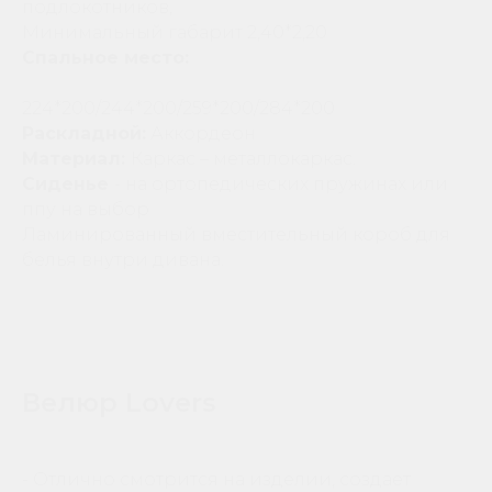
подлокотников,
Минимальный габарит 2,40*2,20
Спальное место:
224*200/244*200/259*200/284*200
Раскладной:
Аккордеон
Материал:
Каркас – металлокаркас.
Сиденье
- на ортопедических пружинах или
ппу на выбор
Ламинированный вместительный короб для
белья внутри дивана.
Велюр Lovers
- Отлично смотрится на изделии, создает