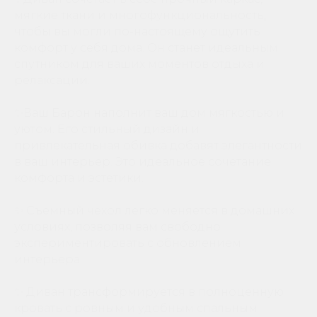
мягкие ткани и многофункциональность,
чтобы вы могли по-настоящему ощутить
комфорт у себя дома. Он станет идеальным
спутником для ваших моментов отдыха и
релаксации.
✨Ваш Барон наполнит ваш дом мягкостью и
уютом. Его стильный дизайн и
привлекательная обивка добавят элегантности
в ваш интерьер. Это идеальное сочетание
комфорта и эстетики.
✨ Съемный чехол легко меняется в домашних
условиях, позволяя вам свободно
экспериментировать с обновлением
интерьера.
✨ Диван трансформируется в полноценную
кровать с ровным и удобным спальным