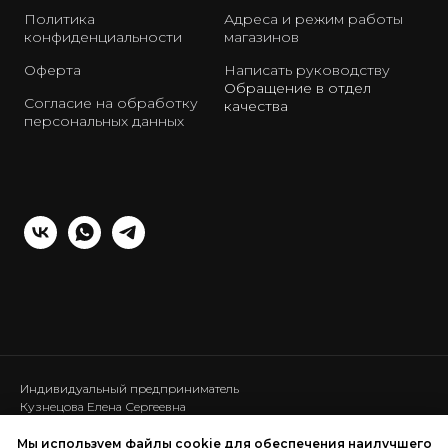
Политика
Адреса и режим работы
конфиденциальности
магазинов
Оферта
Написать руководству
Обращение в отдел
Согласие на обработку
качества
персональных данных
Индивидуальный предприниматель
Кузнецова Елена Сергеевна
ИНН: 440120286453
ОГРНИП: 317440100025111
Мы используем файлы cookie для обеспечения наилучшего