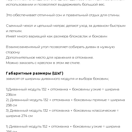
использовании и позволяют выдерживать большой вес.
Это обеспечивает отличный сон и правильный отдых для спины.
Съемный чехол и цельный матрас делают уход за диваном быстрым
и легким.
Имеет много вариаций как размера блоков,так и боковин
Взаимозаменямый угол позволяет собирать диван в нужную
сторону
Дополнительное место для хранения в оттоманке.
Можно заказать с креслом в этом же стиле.
Габаритные размеры (ШхГ)
зависят от ширины диванного модуля и выбора боковин;
1)Диванный модуль 132 + оттоманка + боковины узкие = ширина
236см
2) Диванный модуль 132 + оттоманка + боковины прямые = ширина
258 см
3) Диванный модуль 132 + оттоманка + боковины классические =
ширина 274 см
1) Диванный модуль 152 + оттоманка + боковины узкие = ширина
256 см