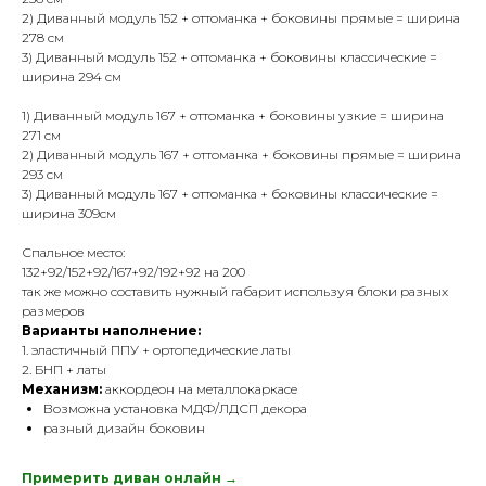
2) Диванный модуль 152 + оттоманка + боковины прямые = ширина
278 см
3) Диванный модуль 152 + оттоманка + боковины классические =
ширина 294 см
1) Диванный модуль 167 + оттоманка + боковины узкие = ширина
271 см
2) Диванный модуль 167 + оттоманка + боковины прямые = ширина
293 см
3) Диванный модуль 167 + оттоманка + боковины классические =
ширина 309см
Спальное место:
132+92/152+92/167+92/192+92 на 200
так же можно составить нужный габарит используя блоки разных
размеров
Варианты наполнение:
1. эластичный ППУ + ортопедические латы
2. БНП + латы
Механизм:
аккордеон на металлокаркасе
Возможна установка МДФ/ЛДСП декора
разный дизайн боковин
Примерить диван онлайн →