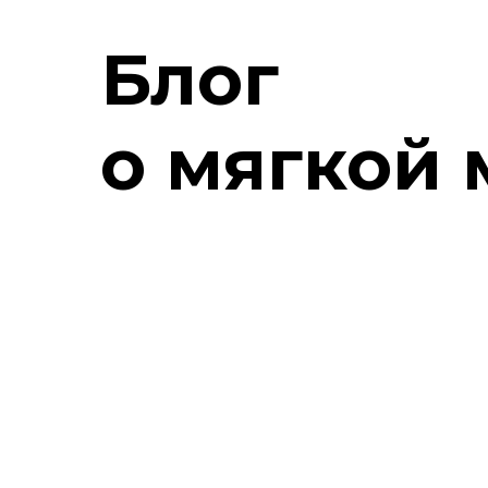
иную
Блог
ы
о мягкой
БЕЛИ