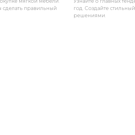
окупке мягкой мебели.
Узнайте о главных тенд
бы сделать правильный
год. Создайте стильны
решениями.