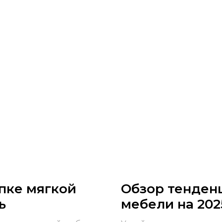
пке мягкой
Обзор тенден
ь
мебели на 202