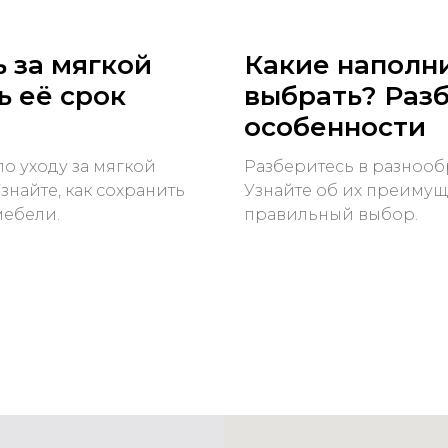
 за мягкой
Какие наполн
ь её срок
выбрать? Раз
особенности
о уходу за мягкой
Разберитесь в разнооб
знайте, как сохранить
Узнайте об их преимуще
мебели.
правильный выбор.