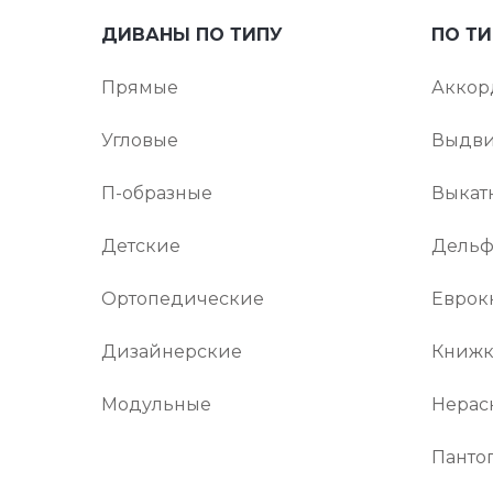
ДИВАНЫ ПО ТИПУ
ПО Т
Прямые
Аккор
Угловые
Выдв
П-образные
Выкат
Детские
Дель
Ортопедические
Еврок
Дизайнерские
Книжк
Модульные
Нерас
Панто