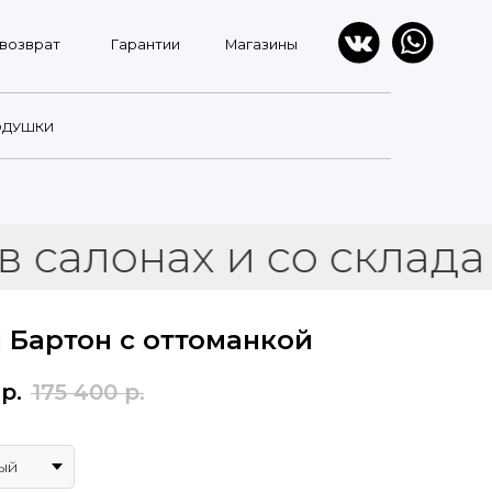
Гарантии
Магазины
ОДУШКИ
онах и со склада
Гор
 Бартон с оттоманкой
р.
175 400
р.
ый