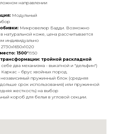
ложном направлении
ция:
Модульный
ыбор
 обивки:
Микровелюр Бадди. Возможно
 в натуральной коже, цена рассчитывается
м индивидуально
:
2730х1650х1020
место: 1500
*1950
 трансформации: тройной раскладной
в себе два механизма - выкатной и "дельфин")
:
Каркас – брус хвойных пород.
- независимый пружинный блок (средняя
 дольше срок использования) или пружинной
едняя жесткость) на выбор
ный короб для белья в угловой секции.