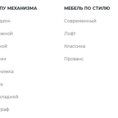
ИПУ МЕХАНИЗМА
МЕБЕЛЬ ПО СТИЛЮ
деон
Современный
ижной
Лофт
ной
Классика
фин
Прованс
нижка
а
кладной
граф