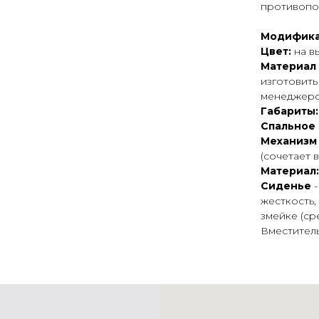
противопо
Модифика
Цвет:
на в
Материал
изготовить
менеджеро
Габариты
Спальное 
Механизм
(сочетает 
Материал
Сиденье
жесткость,
змейке (ср
Вместитель