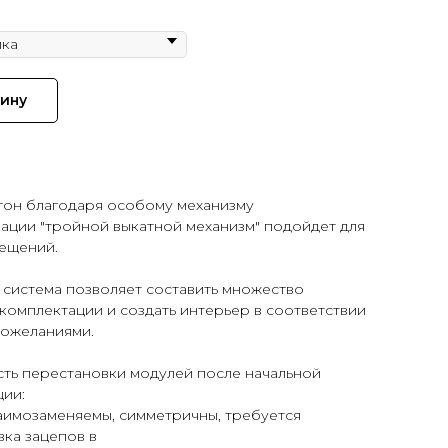
е
зину
тон благодаря особому механизму
ации "тройной выкатной механизм" подойдет для
ещений.
 система позволяет составить множество
комплектации и создать интерьер в соответствии
пожеланиями.
ть перестановки модулей после начальной
ции:
аимозаменяемы, симметричны, требуется
ка зацепов в