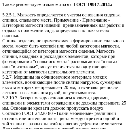
Также рекомендуем ознакомиться с
ГОСТ 19917-2014.:
5.2.5.1. Мягкость определяется с учетом основания сиденья,
спинки, спального места. Примечание - Примечание -
Категорию мягкости изделий, предназначенных для работы и
отдыха в положении сидя, определяют по показателю
сиденья.
Спинка изделия, не применяемая в формировании спального
места, может быть жесткой или любой категории мягкости,
отличающейся от категории мягкости сиденья. Мягкость
спинки, вкладных и раскладных элементов, которые при
формировании "спального места" располагаются "в ногах"
или "в изголовье", могут отличаться на одну или две
категории от мягкости центрального элемента.
5.2.7. Морщины на облицовочном материале мягких
элементов, возникающие после снятия нагрузок, суммарная
высота которых не превышает 20 мм, и исчезающие после
легкого разглаживания рукой, не учитываются.
5.2.10.7. Зазоры между основанием кровати, царгами,
спинками и элементами ограждения не должны превышать 25
мм. Основание кровати должно пропускать воздух.
Согласно ГОСТ 24220-80 «Ткани мебельные» различный
оттенок или интенсивность цвета между отрезами одной и
той ткани из разных партий крашения дефектом не является.
Для мебельных комплектов и частей одного изделия,